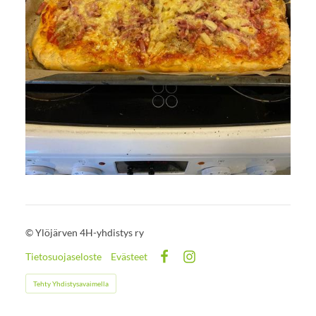
©
Ylöjärven 4H-yhdistys ry
Tietosuojaseloste
Evästeet
Facebook
Instagram
Tehty Yhdistysavaimella