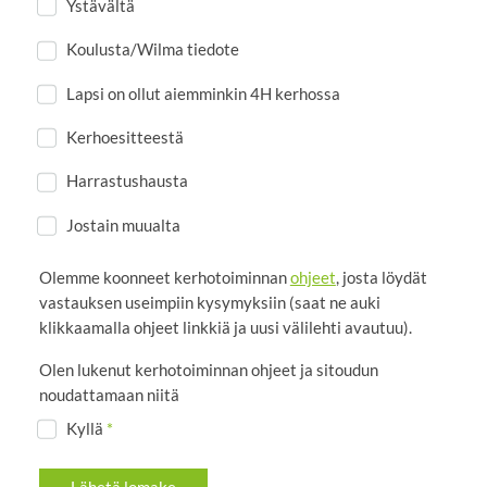
Ystävältä
Koulusta/Wilma tiedote
Lapsi on ollut aiemminkin 4H kerhossa
Kerhoesitteestä
Harrastushausta
Jostain muualta
Olemme koonneet kerhotoiminnan
ohjeet
, josta löydät
vastauksen useimpiin kysymyksiin (saat ne auki
klikkaamalla ohjeet linkkiä ja uusi välilehti avautuu).
Olen lukenut kerhotoiminnan ohjeet ja sitoudun
noudattamaan niitä
Kyllä
*
Lähetä lomake