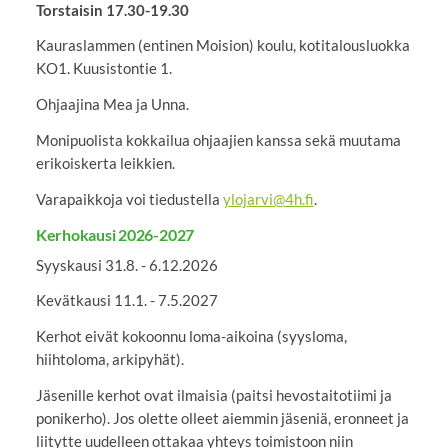
Torstaisin 17.30-19.30
Kauraslammen (entinen Moision) koulu, kotitalousluokka
KO1. Kuusistontie 1.
Ohjaajina Mea ja Unna.
Monipuolista kokkailua ohjaajien kanssa sekä muutama
erikoiskerta leikkien.
Varapaikkoja voi tiedustella
ylojarvi@4h.fi
.
Kerhokausi 2026-2027
Syyskausi 31.8. - 6.12.2026
Kevätkausi 11.1. - 7.5.2027
Kerhot eivät kokoonnu loma-aikoina (syysloma,
hiihtoloma, arkipyhät).
Jäsenille kerhot ovat ilmaisia (paitsi hevostaitotiimi ja
ponikerho). Jos olette olleet aiemmin jäseniä, eronneet ja
liitytte uudelleen ottakaa yhteys toimistoon niin