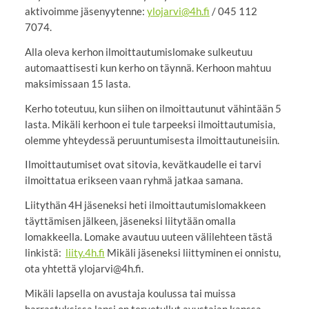
aktivoimme jäsenyytenne:
ylojarvi@4h.fi
/ 045 112
7074.
Alla oleva kerhon ilmoittautumislomake sulkeutuu
automaattisesti kun kerho on täynnä. Kerhoon mahtuu
maksimissaan 15 lasta.
Kerho toteutuu, kun siihen on ilmoittautunut vähintään 5
lasta. Mikäli kerhoon ei tule tarpeeksi ilmoittautumisia,
olemme yhteydessä peruuntumisesta ilmoittautuneisiin.
Ilmoittautumiset ovat sitovia, kevätkaudelle ei tarvi
ilmoittatua erikseen vaan ryhmä jatkaa samana.
Liitythän 4H jäseneksi heti ilmoittautumislomakkeen
täyttämisen jälkeen, jäseneksi liitytään omalla
lomakkeella. Lomake avautuu uuteen välilehteen tästä
linkistä:
liity.4h.fi
Mikäli jäseneksi liittyminen ei onnistu,
ota yhtettä ylojarvi@4h.fi.
Mikäli lapsella on avustaja koulussa tai muissa
harrastuksissa lapsi on tervetullut avustajan kanssa