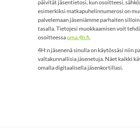
päivität jäsentietosi, kun osoitteesi, sähkö
esimerkiksi matkapuhelinnumerosi on m
palvelemaan jäseniämme parhaiten silloin,
tasalla. Tietojesi muokkaamisen voit tehdä
osoitteessa
oma.4h.fi
.
4H:n jäsenenä sinulla on käytössäsi niin pa
valtakunnallisia jäsenetuja. Näet kaikki k
omalla digitaalisella jäsenkortillasi.