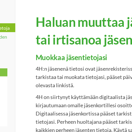
Haluan muuttaa j
etoja
tai irtisanoa jäs
yden
Muokkaa jäsentietojasi
4H:n jäsenenä tietosi ovat jäsenrekisteri
tarkistaa tai muokata tietojasi, pääset päiv
olevasta linkistä.
4H on siirtynyt käyttämään digitaalista jä
kirjautumaan omalle jäsenkortillesi osoit
Digitaalisessa jäsenkortissa pääset tark
tietojasi. Perheen huoltajana pääset tar
kaikkien perheen jäsenten tietoja. Käytä 