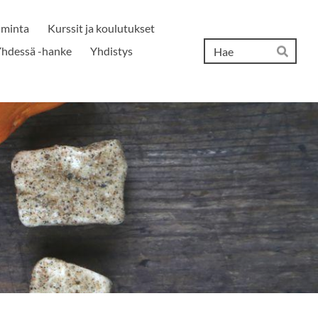
iminta
Kurssit ja koulutukset
Hak
hdessä -hanke
Yhdistys
Hae