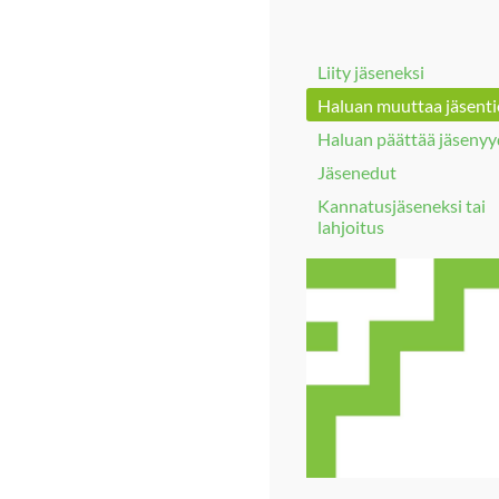
Liity jäseneksi
Haluan muuttaa jäsenti
Haluan päättää jäseny
Jäsenedut
Kannatusjäseneksi tai
lahjoitus