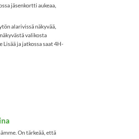
ossa jäsenkortti aukeaa,
tön alarivissä näkyvää,
 näkyvästä valikosta
e Lisää ja jatkossa saat 4H-
ina
ssämme. On tärkeää, että