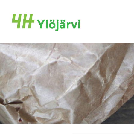
Siirry
sivun
Ylöjärven 4H yhdistys ry
sisältöön