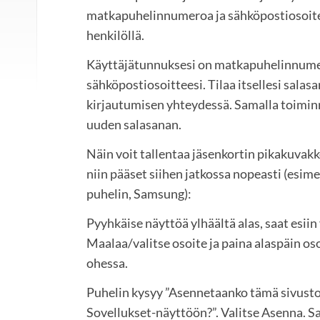
matkapuhelinnumeroa ja sähköpostiosoite
henkilöllä.
Käyttäjätunnuksesi on matkapuhelinnumer
sähköpostiosoitteesi. Tilaa itsellesi sala
kirjautumisen yhteydessä. Samalla toiminnol
uuden salasanan.
Näin voit tallentaa jäsenkortin pikakuvak
niin pääset siihen jatkossa nopeasti (esim
puhelin, Samsung):
Pyyhkäise näyttöä ylhäältä alas, saat esiin
Maalaa/valitse osoite ja paina alaspäin oso
ohessa.
Puhelin kysyy ”Asennetaanko tämä sivust
Sovellukset-näyttöön?”. Valitse Asenna. 