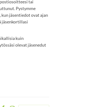
postiosoitteesi tai
uuttunut. Pystymme
 kun jäsentiedot ovat ajan
 jäsenkortillasi
ikallisia kuin
äytössäsi olevat jäsenedut