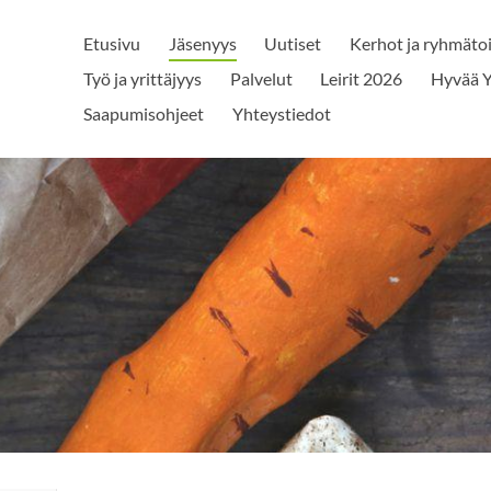
Etusivu
Jäsenyys
Uutiset
Kerhot ja ryhmäto
Työ ja yrittäjyys
Palvelut
Leirit 2026
Hyvää Y
Saapumisohjeet
Yhteystiedot