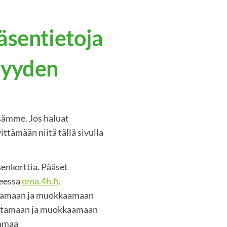
äsentietoja
enyyden
ssämme. Jos haluat
ittämään niitä tällä sivulla
senkorttia. Pääset
teessa
oma.4h.fi
.
istamaan ja muokkaamaan
kistamaan ja muokkaamaan
samaa