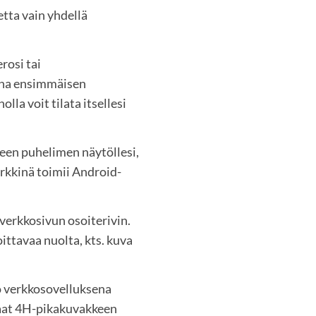
tta vain yhdellä
osi tai
sana ensimmäisen
la voit tilata itsellesi
keen puhelimen näytöllesi,
erkkinä toimii Android-
 verkkosivun osoiterivin.
ittavaa nuolta, kts. kuva
o verkkosovelluksena
Saat 4H-pikakuvakkeen