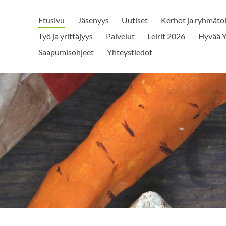
Etusivu
Jäsenyys
Uutiset
Kerhot ja ryhmäto
Työ ja yrittäjyys
Palvelut
Leirit 2026
Hyvää Y
Saapumisohjeet
Yhteystiedot