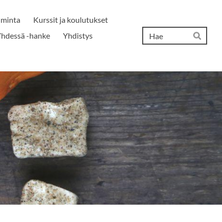
iminta
Kurssit ja koulutukset
Hak
hdessä -hanke
Yhdistys
Hae