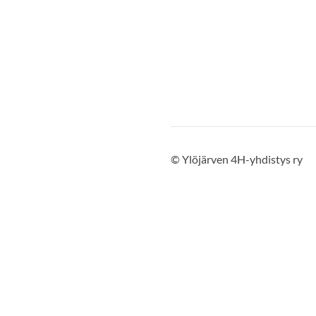
©
Ylöjärven 4H-yhdistys ry