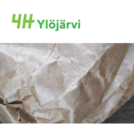
Siirry
sivun
Ylöjärven 4H yhdistys ry
sisältöön